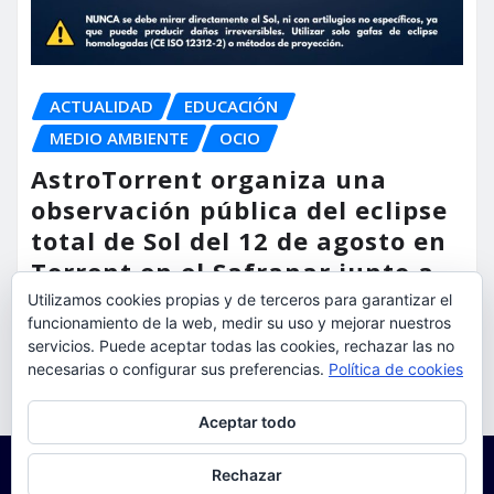
ACTUALIDAD
EDUCACIÓN
MEDIO AMBIENTE
OCIO
AstroTorrent organiza una
observación pública del eclipse
total de Sol del 12 de agosto en
Torrent en el Safranar junto a
las vías del AVE
Utilizamos cookies propias y de terceros para garantizar el
funcionamiento de la web, medir su uso y mejorar nuestros
servicios. Puede aceptar todas las cookies, rechazar las no
torrent al dia
Ago 5, 2026
necesarias o configurar sus preferencias.
Política de cookies
Privacidad y cookies: este sitio usa cookies. Si continúas navegando
Aceptar todo
por él, aceptas su uso.
Para obtener más información, incluido cómo gestionar las cookies,
Rechazar
consulta:
Política de cookies