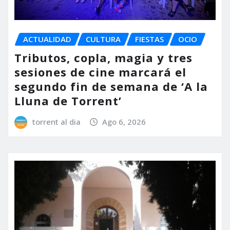
ACTUALIDAD
CULTURA
FIESTAS
OCIO
Tributos, copla, magia y tres
sesiones de cine marcará el
segundo fin de semana de ‘A la
Lluna de Torrent’
torrent al dia
Ago 6, 2026