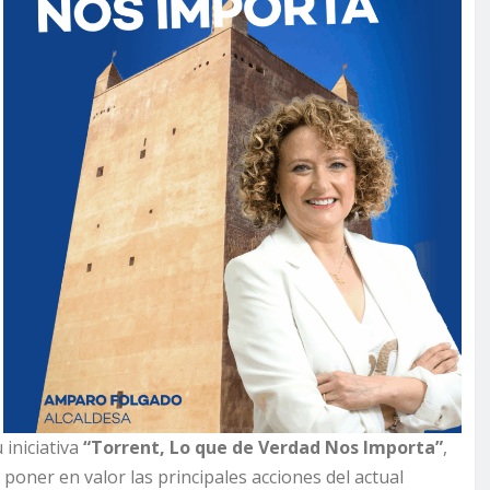
 iniciativa
“Torrent, Lo que de Verdad Nos Importa”
,
 poner en valor las principales acciones del actual