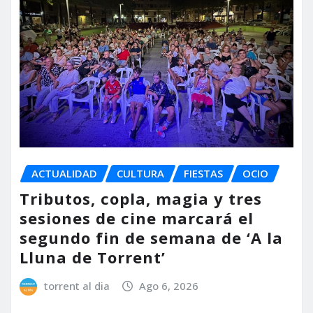
ACTUALIDAD
CULTURA
FIESTAS
OCIO
Tributos, copla, magia y tres
sesiones de cine marcará el
segundo fin de semana de ‘A la
Lluna de Torrent’
torrent al dia
Ago 6, 2026