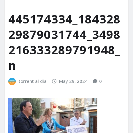
445174334_184328
29879031744_3498
216333289791948_
n
torrent al dia
May 29, 2024
0