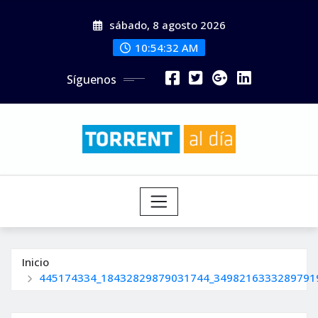
Saltar
sábado, 8 agosto 2026
al
contenido
10:54:34 AM
Síguenos
Inicio
445174334_18432829879031744_3498216333289791