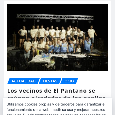
ACTUALIDAD
FIESTAS
OCIO
Los vecinos de El Pantano se
reúnen alrededor de las paellas
para celebrar sus fiestas
Utilizamos cookies propias y de terceros para garantizar el
funcionamiento de la web, medir su uso y mejorar nuestros
servicios. Puede aceptar todas las cookies, rechazar las no