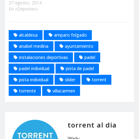
27 agosto, 2014
En «Deportes»
alcaldesa
amparo folgado
anabel medina
ayuntamiento
instalaciones deportivas
padel
padel individual
pista de padel
pista individual
slider
torrent
torrente
villacarmen
torrent al dia
Web: