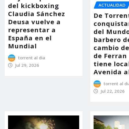
del kickboxing
ACTUALIDAD
Claudia Sánchez
De Torren
Deusa vuelve a
conquista
representar a
del Mundo
España en el
barbero d
Mundial
cambio d
de Ferran
torrent al dia
tiene loca
Jul 29, 2026
Avenida a
torrent al di
Jul 22, 2026