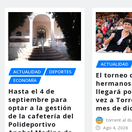
ACTUALIDAD
ACTUALIDAD
DEPORTES
El torneo 
ECONOMÍA
hermanos
Hasta el 4 de
llegará p
septiembre para
vez a Torr
optar a la gestión
mes de di
de la cafetería del
torrent al di
Polideportivo
Ago 4, 2026