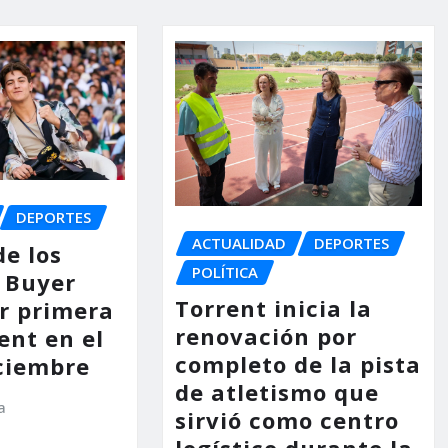
DEPORTES
ACTUALIDAD
DEPORTES
de los
POLÍTICA
 Buyer
Torrent inicia la
or primera
renovación por
ent en el
completo de la pista
ciembre
de atletismo que
a
sirvió como centro