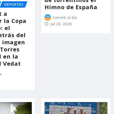
DEPORTES
Himno de España
t a
torrent al dia
r la Copa
Jul 20, 2026
: el
etrás del
e imagen
 Torres
l en la
l Vedat
a