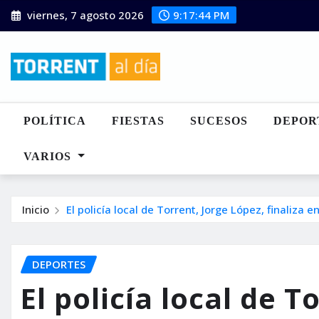
Saltar
viernes, 7 agosto 2026
9:17:45 PM
al
contenido
POLÍTICA
FIESTAS
SUCESOS
DEPOR
VARIOS
Inicio
El policía local de Torrent, Jorge López, finaliza 
DEPORTES
El policía local de T