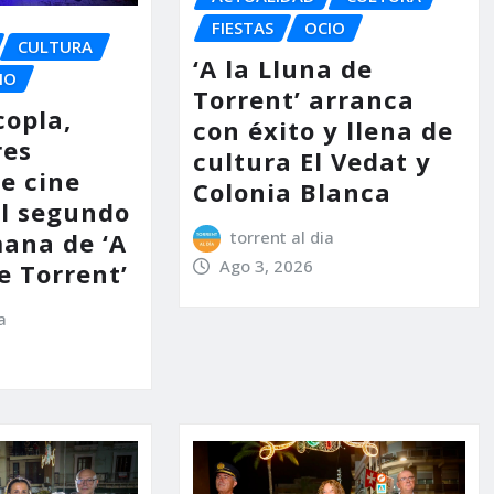
FIESTAS
OCIO
CULTURA
‘A la Lluna de
IO
Torrent’ arranca
copla,
con éxito y llena de
res
cultura El Vedat y
e cine
Colonia Blanca
l segundo
torrent al dia
mana de ‘A
Ago 3, 2026
e Torrent’
a