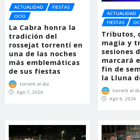
ACTUALIDAD
FIESTAS
ACTUALIDAD
OCIO
FIESTAS
OC
La Cabra honra la
Tributos, 
tradición del
magia y t
rossejat torrentí en
sesiones d
una de las noches
marcará e
más emblemáticas
fin de se
de sus fiestas
la Lluna d
torrent al dia
torrent al di
Ago 7, 2026
Ago 6, 2026