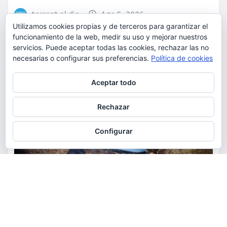
torrent al dia
Ago 5, 2026
Utilizamos cookies propias y de terceros para garantizar el
funcionamiento de la web, medir su uso y mejorar nuestros
servicios. Puede aceptar todas las cookies, rechazar las no
necesarias o configurar sus preferencias.
Política de cookies
Privacidad y cookies: este sitio usa cookies. Si continúas navegando
Aceptar todo
por él, aceptas su uso.
Para obtener más información, incluido cómo gestionar las cookies,
Rechazar
consulta:
Política de cookies
Configurar
ACTUALIDAD
MEDIO AMBIENTE
POLÍTICA
Torrent restaurará la cantera