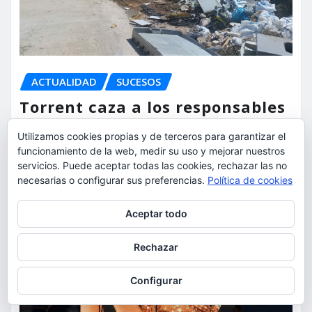
ACTUALIDAD
SUCESOS
Torrent caza a los responsables
de los vertidos ilegales y
Utilizamos cookies propias y de terceros para garantizar el
endurece las sanciones
funcionamiento de la web, medir su uso y mejorar nuestros
servicios. Puede aceptar todas las cookies, rechazar las no
torrent al dia
Ago 7, 2026
necesarias o configurar sus preferencias.
Política de cookies
Privacidad y cookies: este sitio usa cookies. Si continúas navegando
Aceptar todo
por él, aceptas su uso.
Para obtener más información, incluido cómo gestionar las cookies,
Rechazar
consulta:
Política de cookies
Configurar