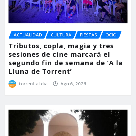
ACTUALIDAD
CULTURA
FIESTAS
OCIO
Tributos, copla, magia y tres
sesiones de cine marcará el
segundo fin de semana de ‘A la
Lluna de Torrent’
torrent al dia
Ago 6, 2026