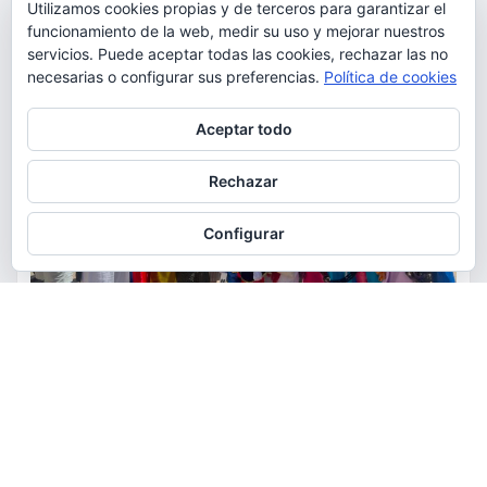
Utilizamos cookies propias y de terceros para garantizar el
funcionamiento de la web, medir su uso y mejorar nuestros
servicios. Puede aceptar todas las cookies, rechazar las no
necesarias o configurar sus preferencias.
Política de cookies
Privacidad y cookies: este sitio usa cookies. Si continúas navegando
Aceptar todo
por él, aceptas su uso.
Para obtener más información, incluido cómo gestionar las cookies,
Rechazar
consulta:
Política de cookies
Configurar
ACTUALIDAD
CULTURA
FIESTAS
La comunidad ecuatoriana de