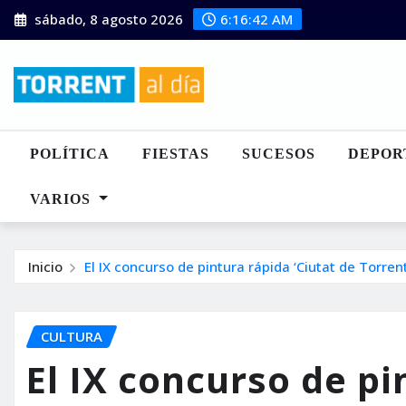
Saltar
sábado, 8 agosto 2026
6:16:44 AM
al
contenido
POLÍTICA
FIESTAS
SUCESOS
DEPOR
VARIOS
Inicio
El IX concurso de pintura rápida ‘Ciutat de Torrent
CULTURA
El IX concurso de pi