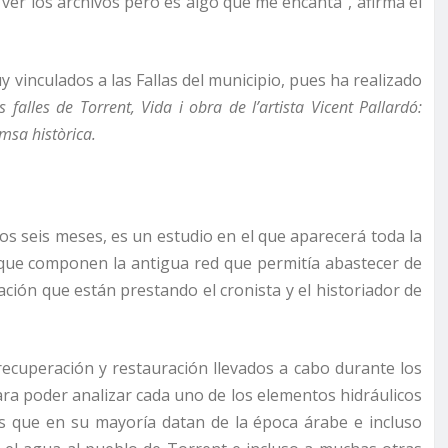
ver los archivos pero es algo que me encanta”, afirma el
 vinculados a las Fallas del municipio, pues ha realizado
falles de Torrent, Vida i obra de l’artista Vicent Pallardó:
emsa històrica.
mos seis meses, es un estudio en el que aparecerá toda la
 que componen la antigua red que permitía abastecer de
ación que están prestando el cronista y el historiador de
recuperación y restauración llevados a cabo durante los
ara poder analizar cada uno de los elementos hidráulicos
ras que en su mayoría datan de la época árabe e incluso