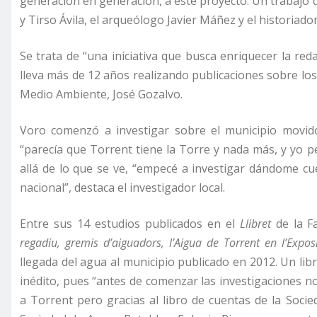
generación en generación, a este proyecto. Un trabajo q
y Tirso Ávila, el arqueólogo Javier Máñez y el historiador
Se trata de “una iniciativa que busca enriquecer la red
lleva más de 12 años realizando publicaciones sobre los
Medio Ambiente, José Gozalvo.
Voro comenzó a investigar sobre el municipio movid
“parecía que Torrent tiene la Torre y nada más, y yo p
allá de lo que se ve, “empecé a investigar dándome cu
nacional”, destaca el investigador local.
Entre sus 14 estudios publicados en el
Llibret
de la F
regadiu, gremis d’aiguadors, l’Aigua de Torrent en l’Expo
llegada del agua al municipio publicado en 2012. Un li
inédito, pues “antes de comenzar las investigaciones no
a Torrent pero gracias al libro de cuentas de la Soci