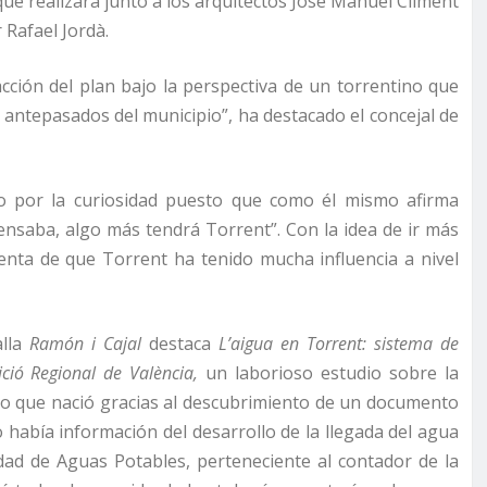
ue realizará junto a los arquitectos José Manuel Climent
 Rafael Jordà.
acción del plan bajo la perspectiva de un torrentino que
 antepasados del municipio”, ha destacado el concejal de
o por la curiosidad puesto que como él mismo afirma
ensaba, algo más tendrá Torrent”. Con la idea de ir más
enta de que Torrent ha tenido mucha influencia a nivel
alla
Ramón
i Cajal
destaca
L’aigua en Torrent: sistema de
sició Regional de València,
un laborioso estudio sobre la
bro que nació gracias al descubrimiento de un documento
 había información del desarrollo de la llegada del agua
edad de Aguas Potables, perteneciente al contador de la