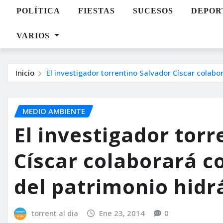
POLÍTICA
FIESTAS
SUCESOS
DEPOR
VARIOS
Inicio
El investigador torrentino Salvador Císcar colabor
MEDIO AMBIENTE
El investigador torr
Císcar colaborará co
del patrimonio hidrá
torrent al dia
Ene 23, 2014
0