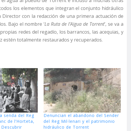
 el agua al pueblo de Torrent e incluso a muchas otras
 todos los elementos que integran el conjunto hidráulico
 Director con la redacción de una primera actuación de
os. Bajo el nombre ‘
La Ruta
de l’Aigua de Torrent
’, se va a
 propias redes del regadío, los barrancos, las acequias, y
ez estén totalmente restaurados y recuperados.
la senda del Reg
Denuncian el abandono del Sender
anc de l’Horteta,
del Reg Mil·lenari y el patrimonio
 Descubrir
hidráulico de Torrent