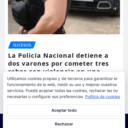
SUCESOS
La Policía Nacional detiene a
dos varones por cometer tres
robos con violencia en una
misma mañana
Utilizamos cookies propias y de terceros para garantizar el
funcionamiento de la web, medir su uso y mejorar nuestros
servicios. Puede aceptar todas las cookies, rechazar las no
torrent al dia
Ago 7, 2026
necesarias o configurar sus preferencias.
Política de cookies
Privacidad y cookies: este sitio usa cookies. Si continúas navegando
Aceptar todo
por él, aceptas su uso.
Para obtener más información, incluido cómo gestionar las cookies,
Rechazar
consulta:
Política de cookies