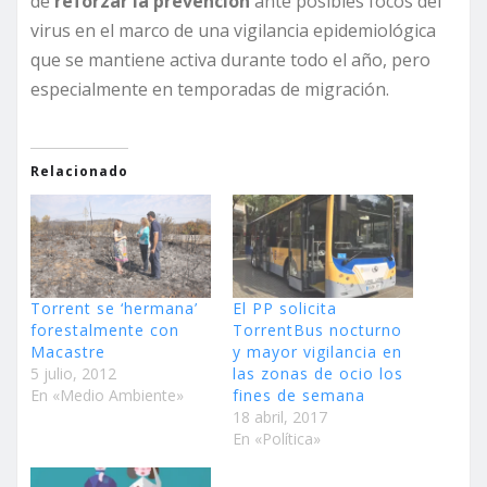
de
reforzar la prevención
ante posibles focos del
virus en el marco de una vigilancia epidemiológica
que se mantiene activa durante todo el año, pero
especialmente en temporadas de migración.
Relacionado
Torrent se ‘hermana’
El PP solicita
forestalmente con
TorrentBus nocturno
Macastre
y mayor vigilancia en
5 julio, 2012
las zonas de ocio los
En «Medio Ambiente»
fines de semana
18 abril, 2017
En «Política»