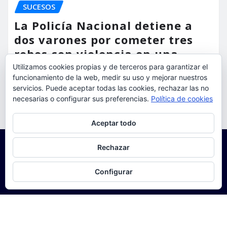
SUCESOS
La Policía Nacional detiene a
dos varones por cometer tres
robos con violencia en una
misma mañana
Utilizamos cookies propias y de terceros para garantizar el
funcionamiento de la web, medir su uso y mejorar nuestros
torrent al dia
Ago 7, 2026
servicios. Puede aceptar todas las cookies, rechazar las no
necesarias o configurar sus preferencias.
Política de cookies
Privacidad y cookies: este sitio usa cookies. Si continúas navegando
Aceptar todo
por él, aceptas su uso.
Para obtener más información, incluido cómo gestionar las cookies,
Rechazar
consulta:
Política de cookies
Configurar
Copyright © 2025 | Funciona con
WordPress
|
Seattle
News
de
ThemeArile