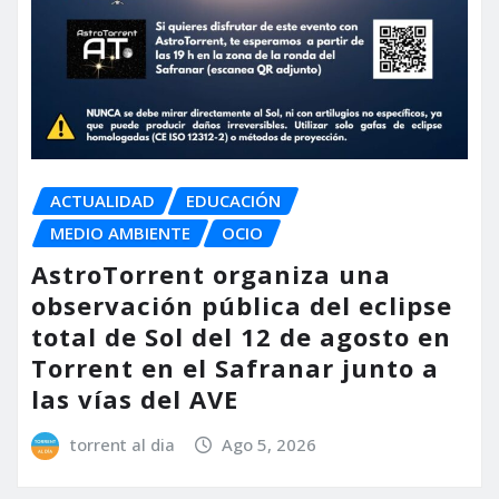
ACTUALIDAD
EDUCACIÓN
MEDIO AMBIENTE
OCIO
AstroTorrent organiza una
observación pública del eclipse
total de Sol del 12 de agosto en
Torrent en el Safranar junto a
las vías del AVE
torrent al dia
Ago 5, 2026