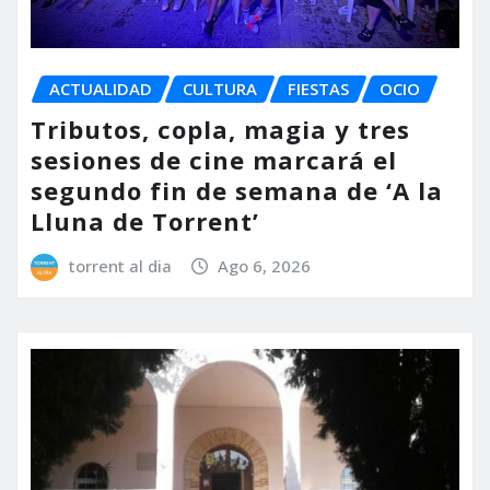
ACTUALIDAD
CULTURA
FIESTAS
OCIO
Tributos, copla, magia y tres
sesiones de cine marcará el
segundo fin de semana de ‘A la
Lluna de Torrent’
torrent al dia
Ago 6, 2026