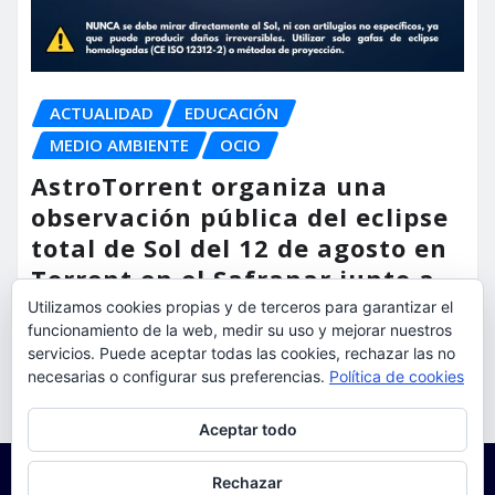
ACTUALIDAD
EDUCACIÓN
MEDIO AMBIENTE
OCIO
AstroTorrent organiza una
observación pública del eclipse
total de Sol del 12 de agosto en
Torrent en el Safranar junto a
las vías del AVE
Utilizamos cookies propias y de terceros para garantizar el
funcionamiento de la web, medir su uso y mejorar nuestros
torrent al dia
Ago 5, 2026
servicios. Puede aceptar todas las cookies, rechazar las no
necesarias o configurar sus preferencias.
Política de cookies
Privacidad y cookies: este sitio usa cookies. Si continúas navegando
Aceptar todo
por él, aceptas su uso.
Para obtener más información, incluido cómo gestionar las cookies,
Rechazar