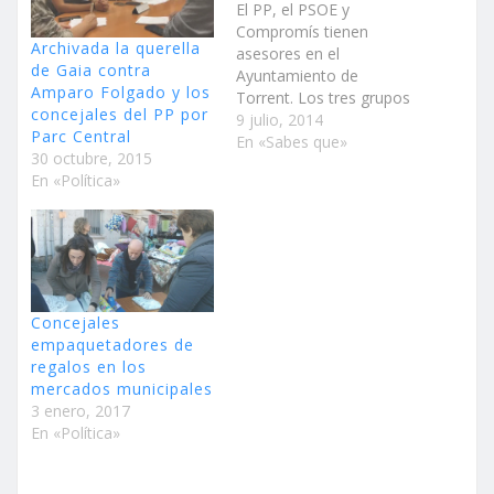
El PP, el PSOE y
Compromís tienen
Archivada la querella
asesores en el
de Gaia contra
Ayuntamiento de
Amparo Folgado y los
Torrent. Los tres grupos
concejales del PP por
con representación
9 julio, 2014
Parc Central
municipal disponen de un
En «Sabes que»
30 octubre, 2015
total de 4 asesores: 2 PP
En «Política»
(14 concejales), 1 PSOE
(9 concejales) y 1
Compromís (2
concejales).
Anteriormente y cuando
tenían representación
municipal Unió
Concejales
Valenciana e Izquierda
empaquetadores de
Unida…
regalos en los
mercados municipales
3 enero, 2017
En «Política»