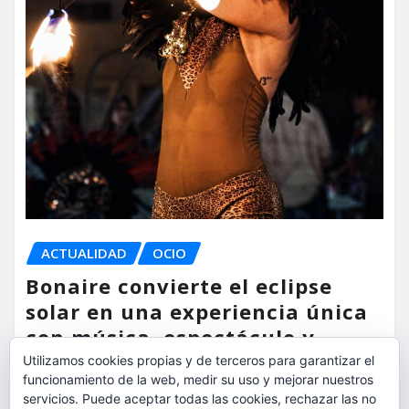
ACTUALIDAD
OCIO
Bonaire convierte el eclipse
solar en una experiencia única
con música, espectáculo y
actividades para toda la familia
Utilizamos cookies propias y de terceros para garantizar el
funcionamiento de la web, medir su uso y mejorar nuestros
servicios. Puede aceptar todas las cookies, rechazar las no
torrent al dia
Ago 7, 2026