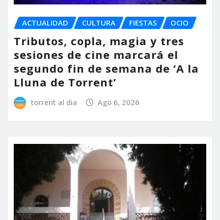
ACTUALIDAD
CULTURA
FIESTAS
OCIO
Tributos, copla, magia y tres
sesiones de cine marcará el
segundo fin de semana de ‘A la
Lluna de Torrent’
torrent al dia
Ago 6, 2026