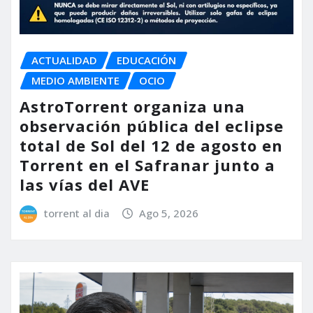
ACTUALIDAD
EDUCACIÓN
MEDIO AMBIENTE
OCIO
AstroTorrent organiza una
observación pública del eclipse
total de Sol del 12 de agosto en
Torrent en el Safranar junto a
las vías del AVE
torrent al dia
Ago 5, 2026