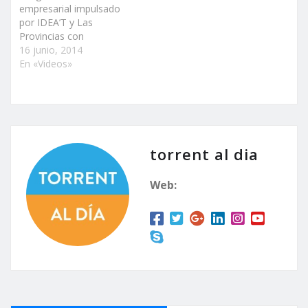
empresarial impulsado
por IDEA’T y Las
Provincias con
emprendedores de
16 junio, 2014
diferentes partes del
En «Videos»
mundo El Ayuntamiento
de Torrent ha
presentado una
proyección audiovisual
que muestra la capacidad
de expansión empresarial
torrent al dia
del municipio La
alcaldesa de Torrent,
Web:
Amparo Folgado, ha
recibido al conseller de…