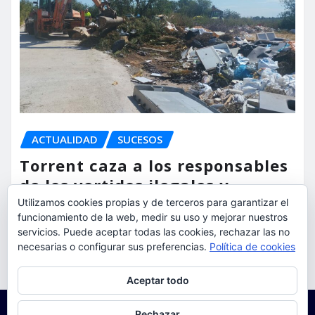
ACTUALIDAD
SUCESOS
Torrent caza a los responsables
de los vertidos ilegales y
endurece las sanciones
Utilizamos cookies propias y de terceros para garantizar el
funcionamiento de la web, medir su uso y mejorar nuestros
servicios. Puede aceptar todas las cookies, rechazar las no
torrent al dia
Ago 7, 2026
necesarias o configurar sus preferencias.
Política de cookies
Privacidad y cookies: este sitio usa cookies. Si continúas navegando
Aceptar todo
por él, aceptas su uso.
Para obtener más información, incluido cómo gestionar las cookies,
Rechazar