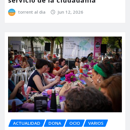
torrent al dia
Jun 12, 2026
ACTUALIDAD
DONA
OCIO
VARIOS