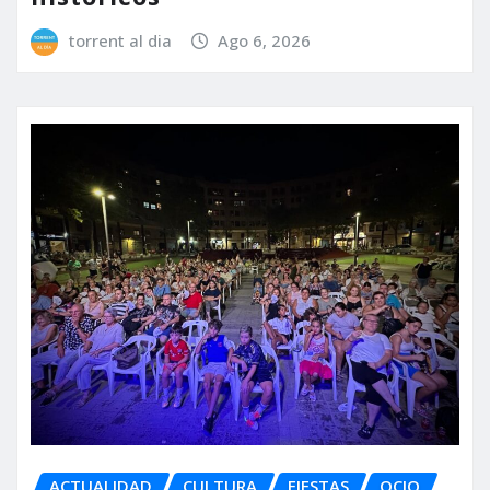
torrent al dia
Ago 6, 2026
ACTUALIDAD
CULTURA
FIESTAS
OCIO