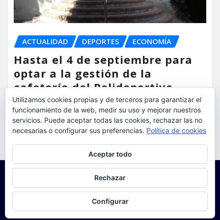
ACTUALIDAD
DEPORTES
ECONOMÍA
Hasta el 4 de septiembre para
optar a la gestión de la
cafetería del Polideportivo
Anabel Medina de Torrent
Utilizamos cookies propias y de terceros para garantizar el
funcionamiento de la web, medir su uso y mejorar nuestros
torrent al dia
Ago 6, 2026
servicios. Puede aceptar todas las cookies, rechazar las no
necesarias o configurar sus preferencias.
Política de cookies
Privacidad y cookies: este sitio usa cookies. Si continúas navegando
Aceptar todo
por él, aceptas su uso.
Para obtener más información, incluido cómo gestionar las cookies,
Rechazar
consulta:
Política de cookies
Configurar