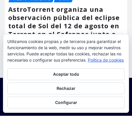
AstroTorrent organiza una
observación pública del eclipse
total de Sol del 12 de agosto en
Torrent en el Safranar junto a
las vías del AVE
Utilizamos cookies propias y de terceros para garantizar el
funcionamiento de la web, medir su uso y mejorar nuestros
servicios. Puede aceptar todas las cookies, rechazar las no
torrent al dia
Ago 5, 2026
necesarias o configurar sus preferencias.
Política de cookies
Privacidad y cookies: este sitio usa cookies. Si continúas navegando
Aceptar todo
por él, aceptas su uso.
Para obtener más información, incluido cómo gestionar las cookies,
Rechazar
consulta:
Política de cookies
Configurar
Copyright © 2025 | Funciona con
WordPress
|
Seattle
News
de
ThemeArile