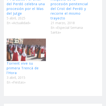
del Perdó celebra una
procesión penitencial
procesión por el Mas
del Crist del Perdó y
del Jutge
recorre el mismo
5 abril, 2025
trayecto
En «Actualidad»
21 marzo, 2018
En «Especial Semana
Santa»
Torrent vive su
primera Trencà de
l’Hora
3 abril, 2015
En «Fiestas»