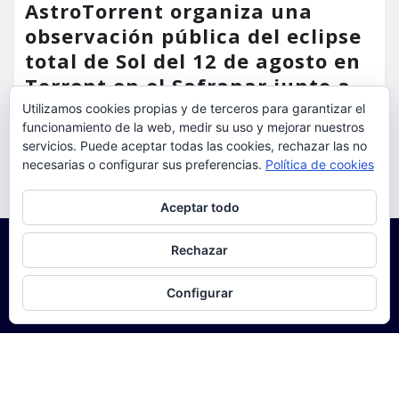
AstroTorrent organiza una
observación pública del eclipse
total de Sol del 12 de agosto en
Torrent en el Safranar junto a
las vías del AVE
Utilizamos cookies propias y de terceros para garantizar el
funcionamiento de la web, medir su uso y mejorar nuestros
torrent al dia
Ago 5, 2026
servicios. Puede aceptar todas las cookies, rechazar las no
necesarias o configurar sus preferencias.
Política de cookies
Privacidad y cookies: este sitio usa cookies. Si continúas navegando
Aceptar todo
por él, aceptas su uso.
Para obtener más información, incluido cómo gestionar las cookies,
Rechazar
consulta:
Política de cookies
Configurar
Copyright © 2025 | Funciona con
WordPress
|
Seattle
News
de
ThemeArile