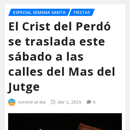
ESPECIAL SEMANA SANTA
FIESTAS
El Crist del Perdó
se traslada este
sábado a las
calles del Mas del
Jutge
torrent al dia
Abr 2, 2025
0