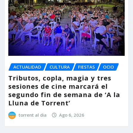
ACTUALIDAD
CULTURA
FIESTAS
OCIO
Tributos, copla, magia y tres
sesiones de cine marcará el
segundo fin de semana de ‘A la
Lluna de Torrent’
torrent al dia
Ago 6, 2026