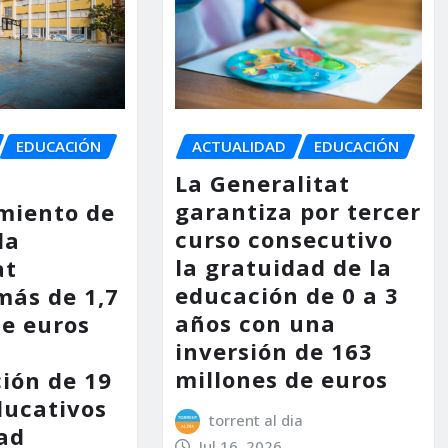
EDUCACIÓN
ACTUALIDAD
EDUCACIÓN
La Generalitat
garantiza por tercer
miento de
curso consecutivo
la
la gratuidad de la
at
educación de 0 a 3
más de 1,7
años con una
de euros
inversión de 163
millones de euros
ción de 19
ducativos
torrent al dia
dad
Jul 16, 2026