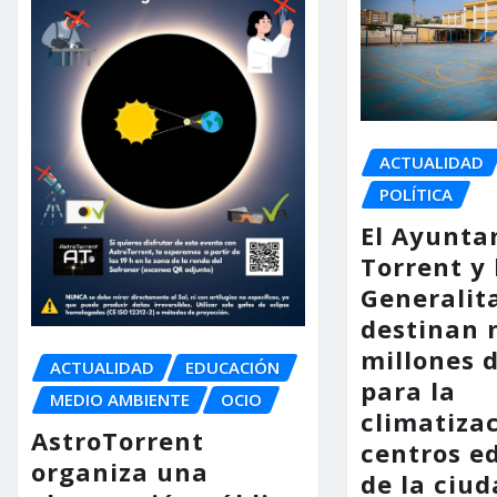
ACTUALIDAD
POLÍTICA
El Ayunta
Torrent y 
Generalit
destinan 
millones 
ACTUALIDAD
EDUCACIÓN
para la
MEDIO AMBIENTE
OCIO
climatiza
AstroTorrent
centros e
organiza una
de la ciu