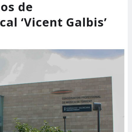
ios de
al ‘Vicent Galbis’