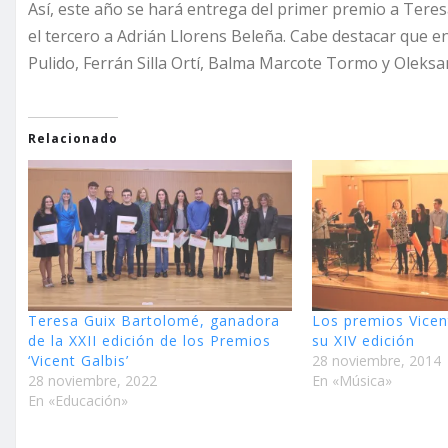
Así, este año se hará entrega del primer premio a Tere
el tercero a Adrián Llorens Beleña. Cabe destacar que e
Pulido, Ferrán Silla Ortí, Balma Marcote Tormo y Oleks
Relacionado
Teresa Guix Bartolomé, ganadora
Los premios Vicen
de la XXII edición de los Premios
su XIV edición
‘Vicent Galbis’
28 noviembre, 2014
28 noviembre, 2022
En «Música»
En «Educación»