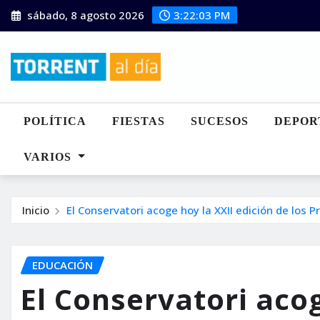
Saltar
sábado, 8 agosto 2026
3:22:05 PM
al
contenido
POLÍTICA
FIESTAS
SUCESOS
DEPOR
VARIOS
Inicio
El Conservatori acoge hoy la XXII edición de los P
EDUCACIÓN
El Conservatori acog