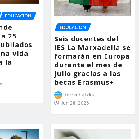
EDUCACIÓN
inde
EDUCACIÓN
a 25
Seis docentes del
jubilados
IES La Marxadella se
una vida
formarán en Europa
a la
durante el mes de
n
julio gracias a las
becas Erasmus+
a
torrent al dia
Jun 28, 2026