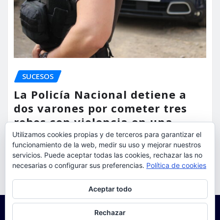
SUCESOS
La Policía Nacional detiene a
dos varones por cometer tres
robos con violencia en una
misma mañana
Utilizamos cookies propias y de terceros para garantizar el
funcionamiento de la web, medir su uso y mejorar nuestros
servicios. Puede aceptar todas las cookies, rechazar las no
torrent al dia
Ago 7, 2026
necesarias o configurar sus preferencias.
Política de cookies
Privacidad y cookies: este sitio usa cookies. Si continúas navegando
Aceptar todo
por él, aceptas su uso.
Para obtener más información, incluido cómo gestionar las cookies,
Rechazar
consulta:
Política de cookies