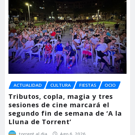
ACTUALIDAD
CULTURA
FIESTAS
OCIO
Tributos, copla, magia y tres
sesiones de cine marcará el
segundo fin de semana de ‘A la
Lluna de Torrent’
torrent al dia
Ago 6, 2026