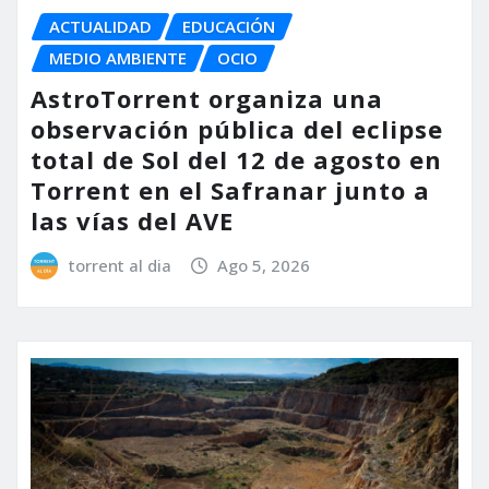
ACTUALIDAD
EDUCACIÓN
MEDIO AMBIENTE
OCIO
AstroTorrent organiza una
observación pública del eclipse
total de Sol del 12 de agosto en
Torrent en el Safranar junto a
las vías del AVE
torrent al dia
Ago 5, 2026