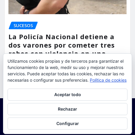
SUCESOS
La Policía Nacional detiene a
dos varones por cometer tres
robos con violencia en una
misma mañana
Utilizamos cookies propias y de terceros para garantizar el
funcionamiento de la web, medir su uso y mejorar nuestros
torrent al dia
Ago 7, 2026
servicios. Puede aceptar todas las cookies, rechazar las no
necesarias o configurar sus preferencias.
Política de cookies
Privacidad y cookies: este sitio usa cookies. Si continúas navegando
Aceptar todo
por él, aceptas su uso.
Para obtener más información, incluido cómo gestionar las cookies,
Rechazar
consulta:
Política de cookies
Configurar