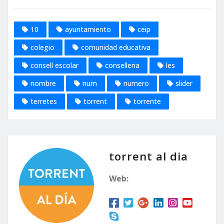
10
ayuntamiento
ceip
colegio
comunidad educativa
consell escolar
conselleria
les
nombre
num
numero
slider
terretes
torrent
torrente
torrent al dia
Web: