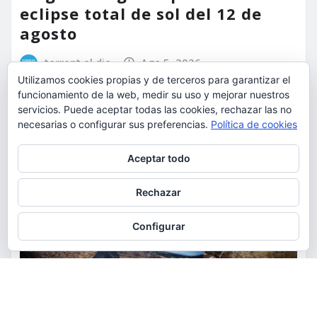
eclipse total de sol del 12 de
agosto
torrent al dia
Ago 5, 2026
Utilizamos cookies propias y de terceros para garantizar el
funcionamiento de la web, medir su uso y mejorar nuestros
servicios. Puede aceptar todas las cookies, rechazar las no
necesarias o configurar sus preferencias.
Política de cookies
Privacidad y cookies: este sitio usa cookies. Si continúas navegando
Aceptar todo
por él, aceptas su uso.
Para obtener más información, incluido cómo gestionar las cookies,
Rechazar
consulta:
Política de cookies
Configurar