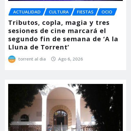
ACTUALIDAD
CULTURA
FIESTAS
OCIO
Tributos, copla, magia y tres
sesiones de cine marcará el
segundo fin de semana de ‘A la
Lluna de Torrent’
torrent al dia
Ago 6, 2026