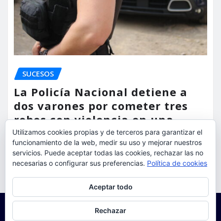
SUCESOS
La Policía Nacional detiene a
dos varones por cometer tres
robos con violencia en una
misma mañana
Utilizamos cookies propias y de terceros para garantizar el
funcionamiento de la web, medir su uso y mejorar nuestros
torrent al dia
Ago 7, 2026
servicios. Puede aceptar todas las cookies, rechazar las no
necesarias o configurar sus preferencias.
Política de cookies
Privacidad y cookies: este sitio usa cookies. Si continúas navegando
Aceptar todo
por él, aceptas su uso.
Para obtener más información, incluido cómo gestionar las cookies,
Rechazar
consulta:
Política de cookies