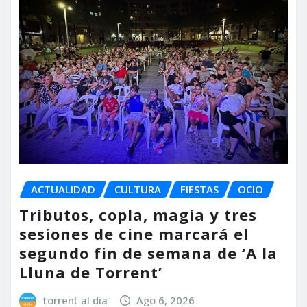
ACTUALIDAD
CULTURA
FIESTAS
OCIO
Tributos, copla, magia y tres
sesiones de cine marcará el
segundo fin de semana de ‘A la
Lluna de Torrent’
torrent al dia
Ago 6, 2026