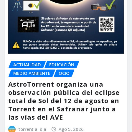
ACTUALIDAD
EDUCACIÓN
MEDIO AMBIENTE
OCIO
AstroTorrent organiza una
observación pública del eclipse
total de Sol del 12 de agosto en
Torrent en el Safranar junto a
las vías del AVE
torrent al dia
Ago 5, 2026