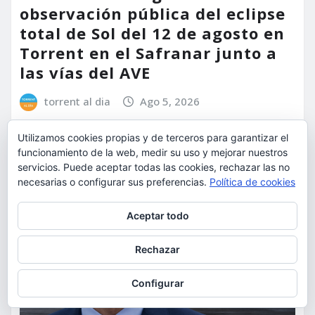
observación pública del eclipse
total de Sol del 12 de agosto en
Torrent en el Safranar junto a
las vías del AVE
torrent al dia
Ago 5, 2026
Utilizamos cookies propias y de terceros para garantizar el
funcionamiento de la web, medir su uso y mejorar nuestros
servicios. Puede aceptar todas las cookies, rechazar las no
necesarias o configurar sus preferencias.
Política de cookies
Privacidad y cookies: este sitio usa cookies. Si continúas navegando
Aceptar todo
por él, aceptas su uso.
Para obtener más información, incluido cómo gestionar las cookies,
Rechazar
consulta:
Política de cookies
Configurar