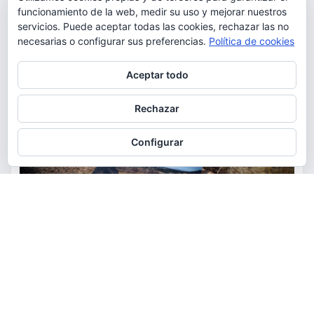
funcionamiento de la web, medir su uso y mejorar nuestros
servicios. Puede aceptar todas las cookies, rechazar las no
necesarias o configurar sus preferencias.
Política de cookies
Privacidad y cookies: este sitio usa cookies. Si continúas navegando
Aceptar todo
por él, aceptas su uso.
Para obtener más información, incluido cómo gestionar las cookies,
Rechazar
consulta:
Política de cookies
Configurar
ACTUALIDAD
MEDIO AMBIENTE
POLÍTICA
Torrent restaurará la cantera
de la Serra Perenxisa como
balsa de laminación frente a las