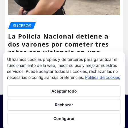
SUCESOS
La Policía Nacional detiene a
dos varones por cometer tres
robos con violencia en una
misma mañana
Utilizamos cookies propias y de terceros para garantizar el
funcionamiento de la web, medir su uso y mejorar nuestros
torrent al dia
Ago 7, 2026
servicios. Puede aceptar todas las cookies, rechazar las no
necesarias o configurar sus preferencias.
Política de cookies
Privacidad y cookies: este sitio usa cookies. Si continúas navegando
Aceptar todo
por él, aceptas su uso.
Para obtener más información, incluido cómo gestionar las cookies,
Rechazar
consulta:
Política de cookies
Configurar