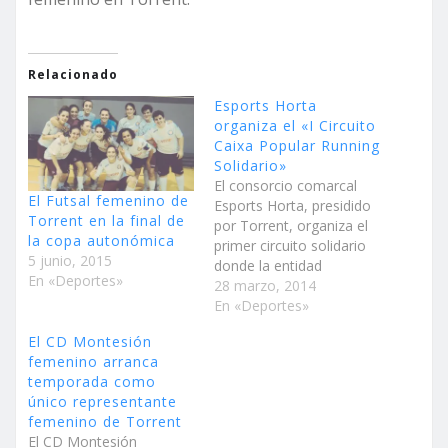
Relacionado
Esports Horta
organiza el «I Circuito
Caixa Popular Running
Solidario»
El consorcio comarcal
El Futsal femenino de
Esports Horta, presidido
Torrent en la final de
por Torrent, organiza el
la copa autonómica
primer circuito solidario
5 junio, 2015
donde la entidad
En «Deportes»
patrocinadora donará un
28 marzo, 2014
kilo de alimentos por
En «Deportes»
cada participante a una
El CD Montesión
entidad benéfica Torrent,
femenino arranca
Alcàsser, Aldaia, Xirivella,
temporada como
Paiporta-Picanya y
único representante
Mislata formarán parte
femenino de Torrent
del circuito un total de
El CD Montesión
siete carreras Carratalá: