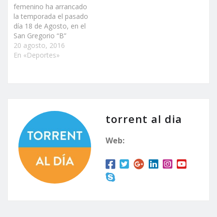
femenino ha arrancado
“El objetivo de la…
la temporada el pasado
día 18 de Agosto, en el
San Gregorio “B”
torrentino, de la mano de
20 agosto, 2016
José Arturo entrenador
En «Deportes»
de la pasada temporada
aunque la temporada
oficial no empecerá
hasta primeros de
septiembre. Al
entrenamiento apenas
torrent al dia
acudieron un tercio de
las jugadoras…
Web: