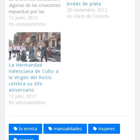
bodas de plata
algunas de las creaciones
28 noviembre, 2012
expuestas por las
En «Gent de Torrent»
mujeres del Centro
15 junio, 2013
Católico de Cultura
En «Asociaciones»
Popular ‘La Ermita’ de
Torrent, con motivo de la
celebración del fin de
curso. La alcaldesa de
Torrent, Amparo
Folgado, acompañada
La Hermandad
por la concejal de
Valenciana de Culto a
Bienestar Social,…
la Virgen del Rocío
celebra su XXV
aniversario
12 julio, 2017
En «Asociaciones»
la ermita
manualidades
mujeres
torrent