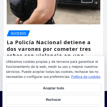
SUCESOS
La Policía Nacional detiene a
dos varones por cometer tres
robos con violencia en una
misma mañana
Utilizamos cookies propias y de terceros para garantizar el
funcionamiento de la web, medir su uso y mejorar nuestros
torrent al dia
Ago 7, 2026
servicios. Puede aceptar todas las cookies, rechazar las no
necesarias o configurar sus preferencias.
Política de cookies
Privacidad y cookies: este sitio usa cookies. Si continúas navegando
Aceptar todo
por él, aceptas su uso.
Para obtener más información, incluido cómo gestionar las cookies,
Rechazar
consulta:
Política de cookies