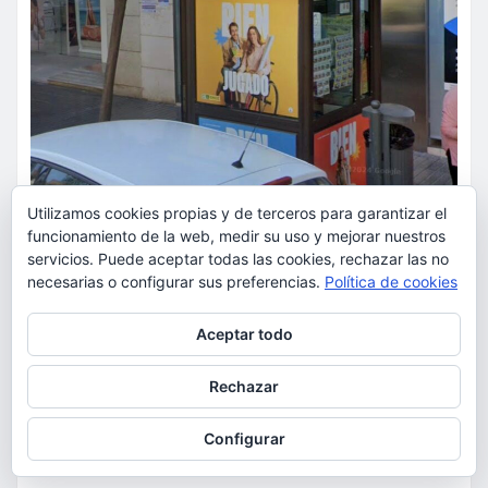
Utilizamos cookies propias y de terceros para garantizar el
funcionamiento de la web, medir su uso y mejorar nuestros
ACTUALIDAD
OCIO
servicios. Puede aceptar todas las cookies, rechazar las no
El Grupo Social ONCE reparte de
necesarias o configurar sus preferencias.
Política de cookies
manera gratuita dos millones
Privacidad y cookies: este sitio usa cookies. Si continúas navegando
Aceptar todo
de gafas seguras para ver el
por él, aceptas su uso.
eclipse total de sol del 12 de
Para obtener más información, incluido cómo gestionar las cookies,
Rechazar
consulta:
Política de cookies
agosto
Configurar
torrent al dia
Ago 5, 2026