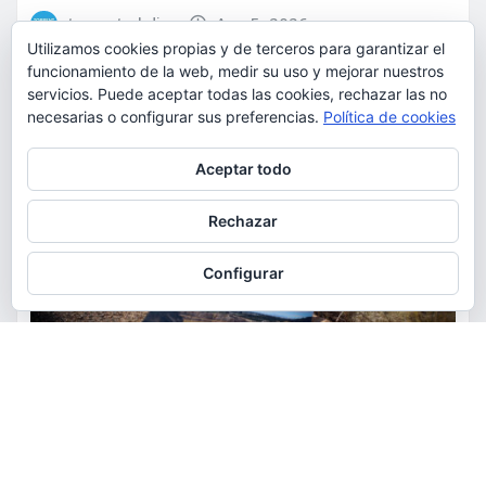
torrent al dia
Ago 5, 2026
Utilizamos cookies propias y de terceros para garantizar el
funcionamiento de la web, medir su uso y mejorar nuestros
servicios. Puede aceptar todas las cookies, rechazar las no
necesarias o configurar sus preferencias.
Política de cookies
Privacidad y cookies: este sitio usa cookies. Si continúas navegando
Aceptar todo
por él, aceptas su uso.
Para obtener más información, incluido cómo gestionar las cookies,
Rechazar
consulta:
Política de cookies
Configurar
ACTUALIDAD
MEDIO AMBIENTE
POLÍTICA
Torrent restaurará la cantera