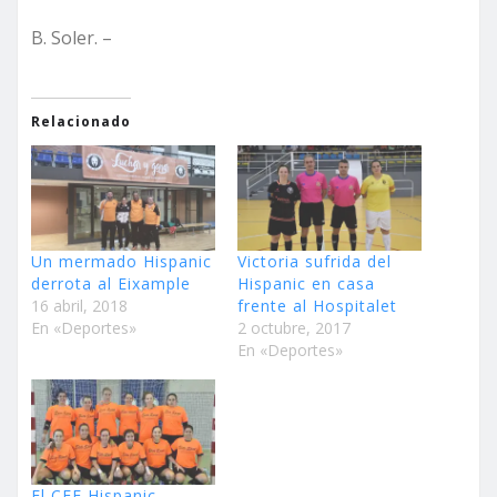
B. Soler. –
Relacionado
Un mermado Hispanic
Victoria sufrida del
derrota al Eixample
Hispanic en casa
16 abril, 2018
frente al Hospitalet
En «Deportes»
2 octubre, 2017
En «Deportes»
El CEF Hispanic