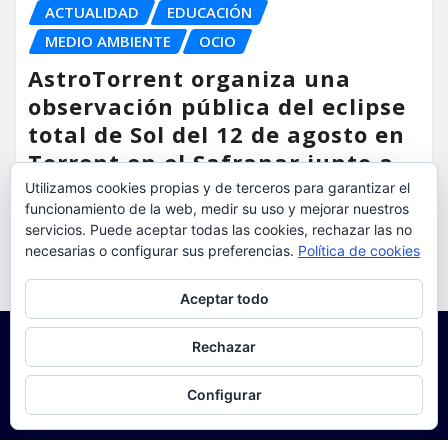
ACTUALIDAD
EDUCACIÓN
MEDIO AMBIENTE
OCIO
AstroTorrent organiza una
observación pública del eclipse
total de Sol del 12 de agosto en
Torrent en el Safranar junto a
las vías del AVE
Utilizamos cookies propias y de terceros para garantizar el
funcionamiento de la web, medir su uso y mejorar nuestros
torrent al dia
Ago 5, 2026
servicios. Puede aceptar todas las cookies, rechazar las no
necesarias o configurar sus preferencias.
Política de cookies
Privacidad y cookies: este sitio usa cookies. Si continúas navegando
Aceptar todo
por él, aceptas su uso.
Para obtener más información, incluido cómo gestionar las cookies,
Rechazar
consulta:
Política de cookies
Configurar