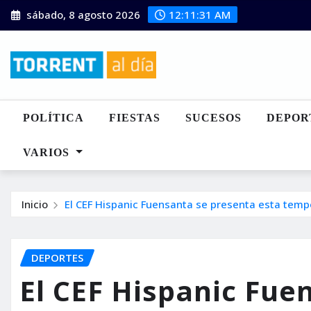
Saltar
sábado, 8 agosto 2026
12:11:33 AM
al
contenido
POLÍTICA
FIESTAS
SUCESOS
DEPOR
VARIOS
Inicio
El CEF Hispanic Fuensanta se presenta esta tem
DEPORTES
El CEF Hispanic Fue