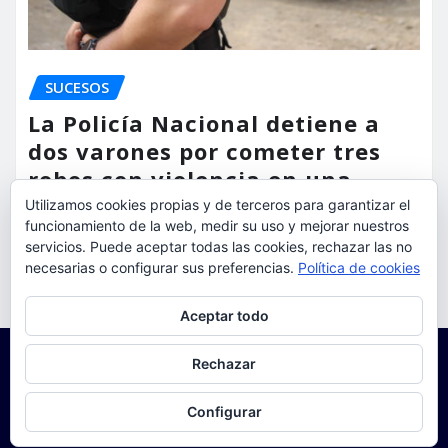
SUCESOS
La Policía Nacional detiene a
dos varones por cometer tres
robos con violencia en una
misma mañana
Utilizamos cookies propias y de terceros para garantizar el
funcionamiento de la web, medir su uso y mejorar nuestros
servicios. Puede aceptar todas las cookies, rechazar las no
torrent al dia
Ago 7, 2026
necesarias o configurar sus preferencias.
Política de cookies
Privacidad y cookies: este sitio usa cookies. Si continúas navegando
Aceptar todo
por él, aceptas su uso.
Para obtener más información, incluido cómo gestionar las cookies,
Rechazar
consulta:
Política de cookies
Configurar