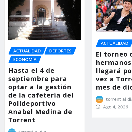
ACTUALIDAD
ACTUALIDAD
DEPORTES
El torneo 
ECONOMÍA
hermanos
Hasta el 4 de
llegará p
septiembre para
vez a Torr
optar a la gestión
mes de di
de la cafetería del
torrent al di
Polideportivo
Ago 4, 2026
Anabel Medina de
Torrent
torrent al dia