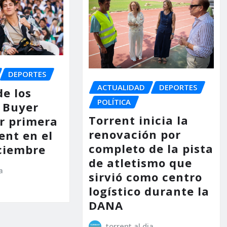
DEPORTES
ACTUALIDAD
DEPORTES
de los
POLÍTICA
 Buyer
Torrent inicia la
or primera
renovación por
ent en el
completo de la pista
ciembre
de atletismo que
a
sirvió como centro
logístico durante la
DANA
torrent al dia