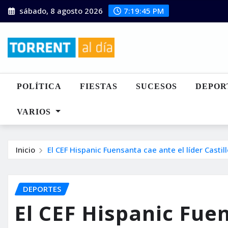
Saltar
sábado, 8 agosto 2026
7:19:46 PM
al
contenido
POLÍTICA
FIESTAS
SUCESOS
DEPOR
VARIOS
Inicio
El CEF Hispanic Fuensanta cae ante el líder Casti
DEPORTES
El CEF Hispanic Fue