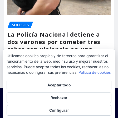
SUCESOS
La Policía Nacional detiene a
dos varones por cometer tres
robos con violencia en una
misma mañana
Utilizamos cookies propias y de terceros para garantizar el
funcionamiento de la web, medir su uso y mejorar nuestros
servicios. Puede aceptar todas las cookies, rechazar las no
torrent al dia
Ago 7, 2026
necesarias o configurar sus preferencias.
Política de cookies
Privacidad y cookies: este sitio usa cookies. Si continúas navegando
Aceptar todo
por él, aceptas su uso.
Para obtener más información, incluido cómo gestionar las cookies,
Rechazar
consulta:
Política de cookies
Configurar