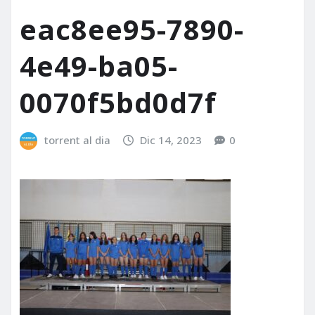
eac8ee95-7890-
4e49-ba05-
0070f5bd0d7f
torrent al dia
Dic 14, 2023
0