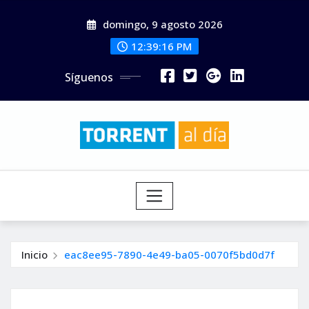
Saltar
domingo, 9 agosto 2026
al
contenido
12:39:17 PM
Síguenos
Inicio
eac8ee95-7890-4e49-ba05-0070f5bd0d7f