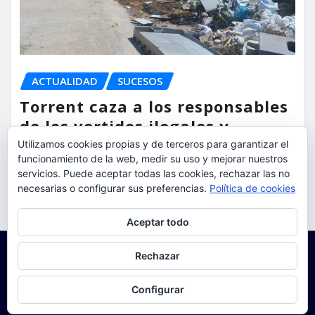
ACTUALIDAD
SUCESOS
Torrent caza a los responsables
de los vertidos ilegales y
endurece las sanciones
Utilizamos cookies propias y de terceros para garantizar el
funcionamiento de la web, medir su uso y mejorar nuestros
servicios. Puede aceptar todas las cookies, rechazar las no
torrent al dia
Ago 7, 2026
necesarias o configurar sus preferencias.
Política de cookies
Privacidad y cookies: este sitio usa cookies. Si continúas navegando
Aceptar todo
por él, aceptas su uso.
Para obtener más información, incluido cómo gestionar las cookies,
Rechazar
consulta:
Política de cookies
Configurar