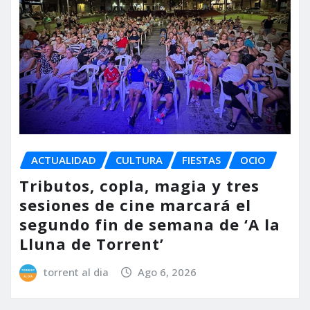
ACTUALIDAD
CULTURA
FIESTAS
OCIO
Tributos, copla, magia y tres
sesiones de cine marcará el
segundo fin de semana de ‘A la
Lluna de Torrent’
torrent al dia
Ago 6, 2026