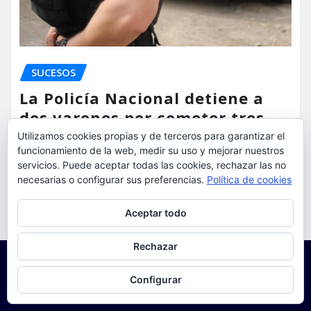
SUCESOS
La Policía Nacional detiene a
dos varones por cometer tres
robos con violencia en una
Utilizamos cookies propias y de terceros para garantizar el
funcionamiento de la web, medir su uso y mejorar nuestros
misma mañana
servicios. Puede aceptar todas las cookies, rechazar las no
necesarias o configurar sus preferencias.
Política de cookies
torrent al dia
Ago 7, 2026
Privacidad y cookies: este sitio usa cookies. Si continúas navegando
Aceptar todo
por él, aceptas su uso.
Para obtener más información, incluido cómo gestionar las cookies,
Rechazar
consulta:
Política de cookies
Configurar