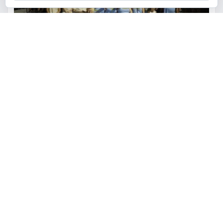
ACTUALIDAD
FIESTAS
OCIO
Los vecinos de El Pantano se
reúnen alrededor de las paellas
para celebrar sus fiestas
torrent al dia
Ago 9, 2026