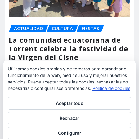
ACTUALIDAD
CULTURA
FIESTAS
La comunidad ecuatoriana de
Torrent celebra la festividad de
la Virgen del Cisne
Utilizamos cookies propias y de terceros para garantizar el
torrent al dia
Ago 9, 2026
funcionamiento de la web, medir su uso y mejorar nuestros
servicios. Puede aceptar todas las cookies, rechazar las no
necesarias o configurar sus preferencias.
Política de cookies
Privacidad y cookies: este sitio usa cookies. Si continúas navegando
Aceptar todo
por él, aceptas su uso.
Para obtener más información, incluido cómo gestionar las cookies,
Rechazar
consulta:
Política de cookies
Configurar