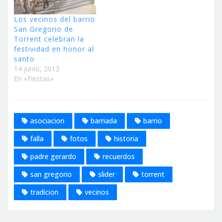
Los vecinos del barrio
San Gregorio de
Torrent celebran la
festividad en honor al
santo
14 junio, 2013
En «Fiestas»
asociacion
barriada
barrio
falla
fotos
historia
padre gerardo
recuerdos
san gregorio
slider
torrent
tradicion
vecinos