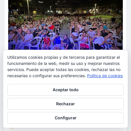
Utilizamos cookies propias y de terceros para garantizar el
funcionamiento de la web, medir su uso y mejorar nuestros
servicios. Puede aceptar todas las cookies, rechazar las no
necesarias o configurar sus preferencias.
Política de cookies
ACTUALIDAD
CULTURA
FIESTAS
OCIO
Tributos, copla, magia y tres
Privacidad y cookies: este sitio usa cookies. Si continúas navegando
Aceptar todo
por él, aceptas su uso.
sesiones de cine marcará el
Para obtener más información, incluido cómo gestionar las cookies,
segundo fin de semana de ‘A la
Rechazar
consulta:
Política de cookies
Lluna de Torrent’
Configurar
torrent al dia
Ago 6, 2026