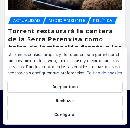
ACTUALIDAD
MEDIO AMBIENTE
POLÍTICA
Torrent restaurará la cantera
de la Serra Perenxisa como
balsa de laminación frente a las
lluvias torrenciales
Utilizamos cookies propias y de terceros para garantizar el
funcionamiento de la web, medir su uso y mejorar nuestros
servicios. Puede aceptar todas las cookies, rechazar las no
torrent al dia
Ago 5, 2026
necesarias o configurar sus preferencias.
Política de cookies
Privacidad y cookies: este sitio usa cookies. Si continúas navegando
Aceptar todo
por él, aceptas su uso.
Para obtener más información, incluido cómo gestionar las cookies,
Rechazar
consulta:
Política de cookies
Configurar