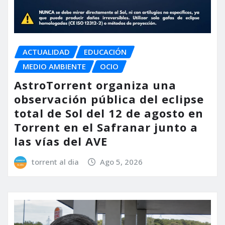
ACTUALIDAD
EDUCACIÓN
MEDIO AMBIENTE
OCIO
AstroTorrent organiza una
observación pública del eclipse
total de Sol del 12 de agosto en
Torrent en el Safranar junto a
las vías del AVE
torrent al dia
Ago 5, 2026