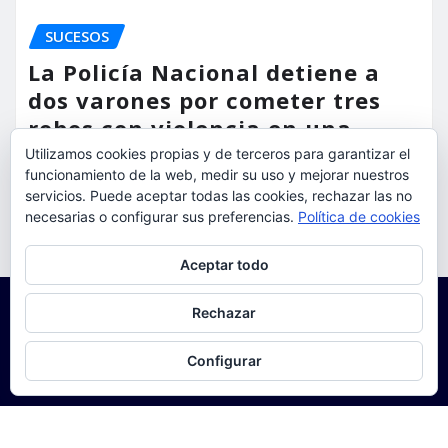
SUCESOS
La Policía Nacional detiene a
dos varones por cometer tres
robos con violencia en una
misma mañana
Utilizamos cookies propias y de terceros para garantizar el
funcionamiento de la web, medir su uso y mejorar nuestros
servicios. Puede aceptar todas las cookies, rechazar las no
torrent al dia
Ago 7, 2026
necesarias o configurar sus preferencias.
Política de cookies
Privacidad y cookies: este sitio usa cookies. Si continúas navegando
Aceptar todo
por él, aceptas su uso.
Para obtener más información, incluido cómo gestionar las cookies,
Rechazar
consulta:
Política de cookies
Configurar
Copyright © 2025 | Funciona con
WordPress
|
Seattle
News
de
ThemeArile