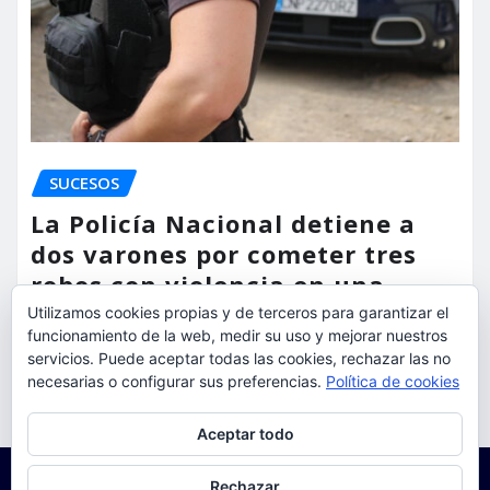
SUCESOS
La Policía Nacional detiene a
dos varones por cometer tres
robos con violencia en una
misma mañana
Utilizamos cookies propias y de terceros para garantizar el
funcionamiento de la web, medir su uso y mejorar nuestros
torrent al dia
Ago 7, 2026
servicios. Puede aceptar todas las cookies, rechazar las no
necesarias o configurar sus preferencias.
Política de cookies
Privacidad y cookies: este sitio usa cookies. Si continúas navegando
Aceptar todo
por él, aceptas su uso.
Para obtener más información, incluido cómo gestionar las cookies,
Rechazar