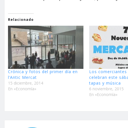
Relacionado
Crónica y fotos del primer día en
Los comerciantes 
l’Antic Mercat
celebran este sá
15 diciembre, 2014
tapas y música
En «Economía»
6 noviembre, 2015
En «Economía»