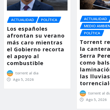
ACTUALIDAD
ACTUALIDAD
POLÍTICA
MEDIO AMBIE
Los españoles
POLÍTICA
afrontan su verano
Torrent r
más caro mientras
la cantera
el Gobierno recorta
Serra Per
el apoyo al
como bals
combustible
laminació
torrent al dia
las lluvia
Ago 5, 2026
torrencial
torrent al di
Ago 5, 2026