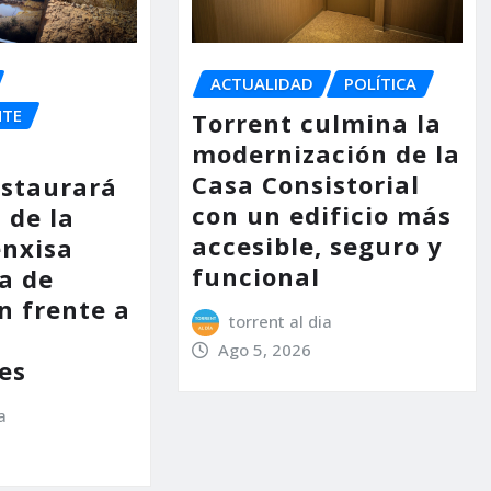
ACTUALIDAD
POLÍTICA
NTE
Torrent culmina la
modernización de la
Casa Consistorial
estaurará
con un edificio más
 de la
accesible, seguro y
enxisa
funcional
a de
n frente a
torrent al dia
s
Ago 5, 2026
es
a