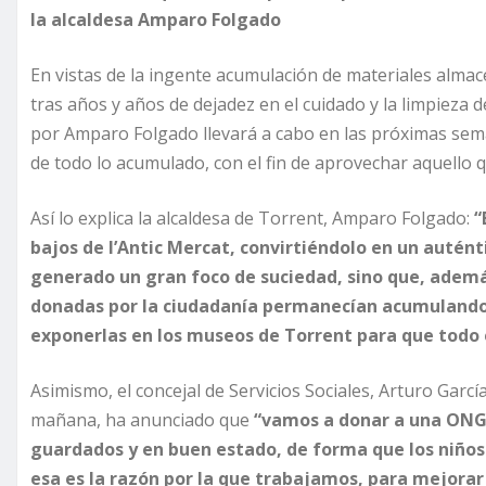
la alcaldesa Amparo Folgado
En vistas de la ingente acumulación de materiales almace
tras años y años de dejadez en el cuidado y la limpieza 
por Amparo Folgado llevará a cabo en las próximas sema
de todo lo acumulado, con el fin de aprovechar aquello 
Así lo explica la alcaldesa de Torrent, Amparo Folgado:
“
bajos de l’Antic Mercat, convirtiéndolo en un autén
generado un gran foco de suciedad, sino que, ademá
donadas por la ciudadanía permanecían acumulando 
exponerlas en los museos de Torrent para que todo
Asimismo, el concejal de Servicios Sociales, Arturo Garc
mañana, ha anunciado que
“vamos a donar a una ONG
guardados y en buen estado, de forma que los niños
esa es la razón por la que trabajamos, para mejorar 