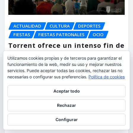
ACTUALIDAD
CULTURA
DEPORTES
FIESTAS
FIESTAS PATRONALES
OCIO
Torrent ofrece un intenso fin de
semana con deporte, cultura,
Utilizamos cookies propias y de terceros para garantizar el
música y tradición para todos
funcionamiento de la web, medir su uso y mejorar nuestros
los públicos
servicios. Puede aceptar todas las cookies, rechazar las no
necesarias o configurar sus preferencias.
Política de cookies
torrent al dia
Jul 18, 2026
Privacidad y cookies: este sitio usa cookies. Si continúas navegando
Aceptar todo
por él, aceptas su uso.
Para obtener más información, incluido cómo gestionar las cookies,
Rechazar
consulta:
Política de cookies
Deja un comentario
Configurar