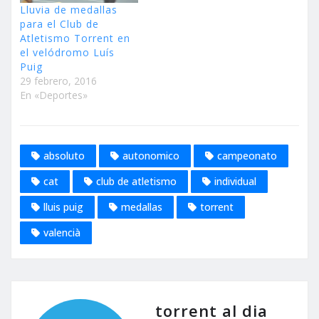
Lluvia de medallas
para el Club de
Atletismo Torrent en
el velódromo Luís
Puig
29 febrero, 2016
En «Deportes»
absoluto
autonomico
campeonato
cat
club de atletismo
individual
lluis puig
medallas
torrent
valencià
torrent al dia