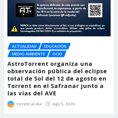
ACTUALIDAD
EDUCACIÓN
MEDIO AMBIENTE
OCIO
AstroTorrent organiza una
observación pública del eclipse
total de Sol del 12 de agosto en
Torrent en el Safranar junto a
las vías del AVE
torrent al dia
Ago 5, 2026