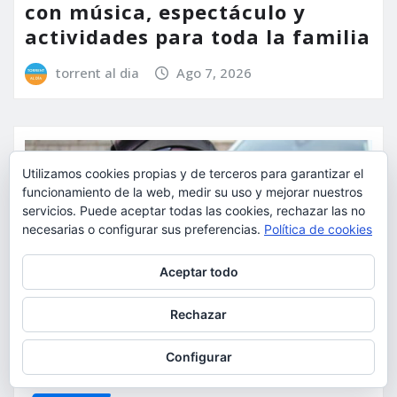
con música, espectáculo y
actividades para toda la familia
torrent al dia
Ago 7, 2026
Utilizamos cookies propias y de terceros para garantizar el
funcionamiento de la web, medir su uso y mejorar nuestros
servicios. Puede aceptar todas las cookies, rechazar las no
necesarias o configurar sus preferencias.
Política de cookies
Privacidad y cookies: este sitio usa cookies. Si continúas navegando
Aceptar todo
por él, aceptas su uso.
Para obtener más información, incluido cómo gestionar las cookies,
Rechazar
consulta:
Política de cookies
Configurar